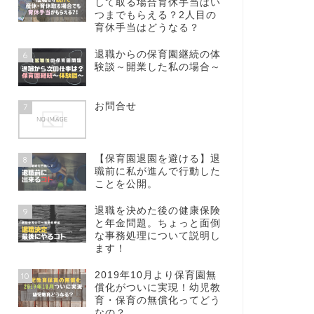
して取る場合育休手当はい
つまでもらえる？2人目の
育休手当はどうなる？
退職からの保育園継続の体
6
験談～開業した私の場合～
お問合せ
7
【保育園退園を避ける】退
8
職前に私が進んで行動した
ことを公開。
退職を決めた後の健康保険
9
と年金問題。ちょっと面倒
な事務処理について説明し
ます！
2019年10月より保育園無
10
償化がついに実現！幼児教
育・保育の無償化ってどう
なの？