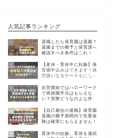
人気記事ランキング
退職したら保育園は退園？
1
退園までの猶予と保育課へ
確認すべき条件はこれ！
【産休・育休中に妊娠】保
2
育園申込みはできます！就
労扱いなるケースもにも！
自営開始ではハローワーク
3
で再就職手当はもらえな
い？実際どうなのよな件
【自己都合の退職】保育園
4
退園の猶予期間内で失業保
険は確実にもらえません！
育休中の妊娠。育休を連続
5