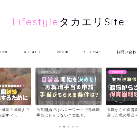
Lifestyle
タカエリSite
OME
KIDSLIFE
WORK
SITEMAP
お問い合わ
保育園の事
保育園の事
ーワークで再就職
退職からの保育園継続の体験談～開
2019年10月
際ど...
業した私の場合～
いに実現！幼児教