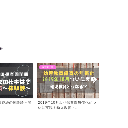
せ
保育園の事
保育園の事
より保育園無償化がつ
【産休・育休中に妊娠】保育園申込
退職したら保
育・...
みはできます！就労扱いな...
の猶予と保育課