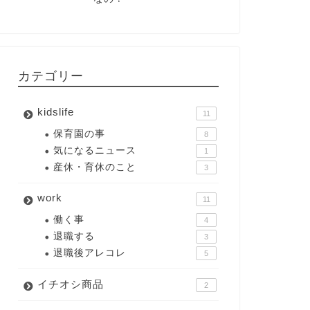
カテゴリー
kidslife
11
保育園の事
8
気になるニュース
1
産休・育休のこと
3
work
11
働く事
4
退職する
3
退職後アレコレ
5
イチオシ商品
2