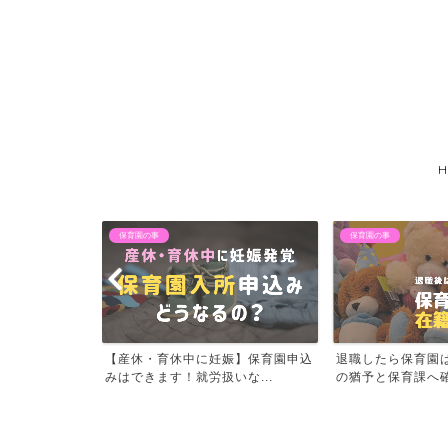
H
保育園の事
退職後アレコレ
娠】保育園申込
退職したら保育園は退園？退園まで
自営開始ではハロ
な...
の猶予と保育課へ確認すべ...
手当はもらえない？実