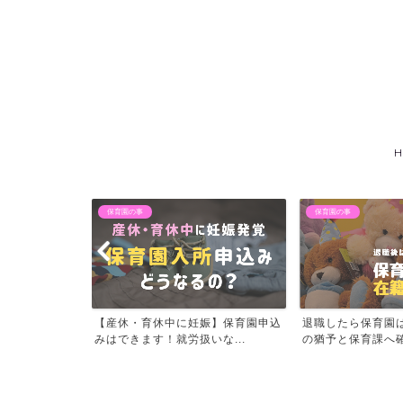
H
保育園の事
退職後アレコレ
娠】保育園申込
退職したら保育園は退園？退園まで
自営開始ではハロ
な...
の猶予と保育課へ確認すべ...
手当はもらえない？実