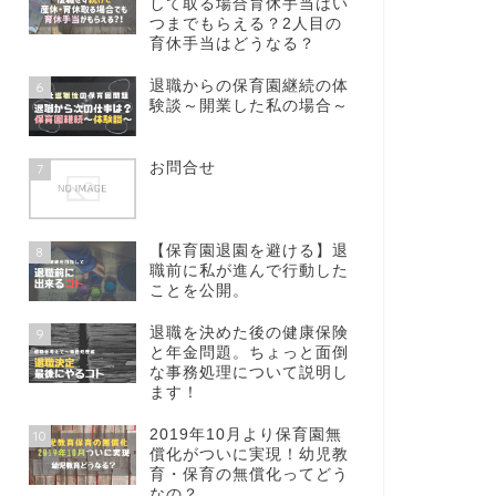
して取る場合育休手当はい
つまでもらえる？2人目の
育休手当はどうなる？
退職からの保育園継続の体
6
験談～開業した私の場合～
お問合せ
7
【保育園退園を避ける】退
8
職前に私が進んで行動した
ことを公開。
退職を決めた後の健康保険
9
と年金問題。ちょっと面倒
な事務処理について説明し
ます！
2019年10月より保育園無
10
償化がついに実現！幼児教
育・保育の無償化ってどう
なの？