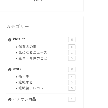
カテゴリー
kidslife
11
保育園の事
8
気になるニュース
1
産休・育休のこと
3
work
11
働く事
4
退職する
3
退職後アレコレ
5
イチオシ商品
2