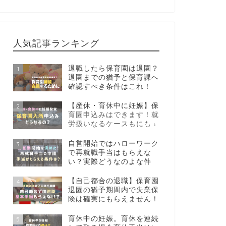
人気記事ランキング
退職したら保育園は退園？
1
退園までの猶予と保育課へ
確認すべき条件はこれ！
【産休・育休中に妊娠】保
2
育園申込みはできます！就
労扱いなるケースもにも！
自営開始ではハローワーク
3
で再就職手当はもらえな
い？実際どうなのよな件
【自己都合の退職】保育園
4
退園の猶予期間内で失業保
険は確実にもらえません！
育休中の妊娠。育休を連続
5