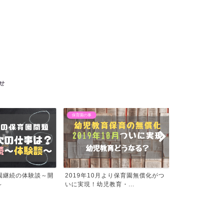
せ
保育園の事
保育園の事
より保育園無償化がつ
【産休・育休中に妊娠】保育園申込
退職したら保
育・...
みはできます！就労扱いな...
の猶予と保育課