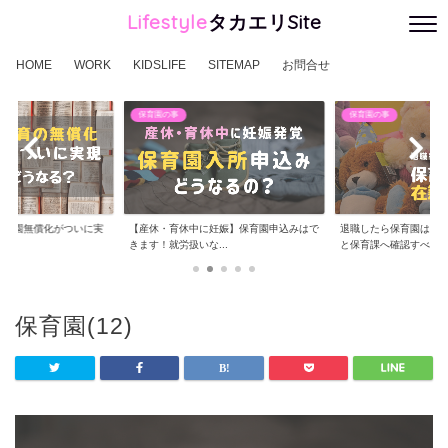
Lifestyle
タカエリSite
HOME
WORK
KIDSLIFE
SITEMAP
お問合せ
保育園の事
保育園の事
り保育園無償化がついに実
【産休・育休中に妊娠】保育園申込みはで
退職したら保育園は退
きます！就労扱いな...
と保育課へ確認すべ...
保育園(12)