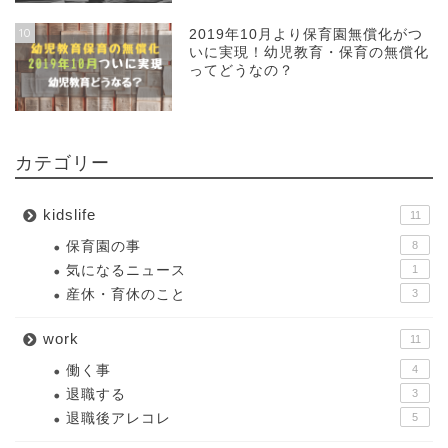
10
2019年10月より保育園無償化がつ
いに実現！幼児教育・保育の無償化
ってどうなの？
カテゴリー
kidslife
11
保育園の事
8
気になるニュース
1
産休・育休のこと
3
work
11
働く事
4
退職する
3
退職後アレコレ
5