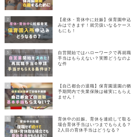
2
【産休・育休中に妊娠】保育園申込
みはできます！就労扱いなるケース
もにも！
3
自営開始ではハローワークで再就職
手当はもらえない？実際どうなのよ
な件
4
【自己都合の退職】保育園退園の猶
予期間内で失業保険は確実にもらえ
ません！
5
育休中の妊娠。育休を連続して取る
場合育休手当はいつまでもらえる？
2人目の育休手当はどうなる？