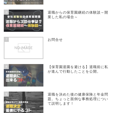
6
退職からの保育園継続の体験談～開
業した私の場合～
7
お問合せ
8
【保育園退園を避ける】退職前に私
が進んで行動したことを公開。
9
退職を決めた後の健康保険と年金問
題。ちょっと面倒な事務処理につい
て説明します！