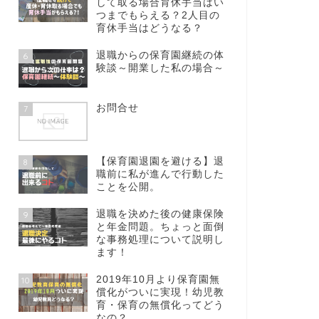
して取る場合育休手当はい
つまでもらえる？2人目の
育休手当はどうなる？
退職からの保育園継続の体
6
験談～開業した私の場合～
お問合せ
7
【保育園退園を避ける】退
8
職前に私が進んで行動した
ことを公開。
退職を決めた後の健康保険
9
と年金問題。ちょっと面倒
な事務処理について説明し
ます！
2019年10月より保育園無
10
償化がついに実現！幼児教
育・保育の無償化ってどう
なの？