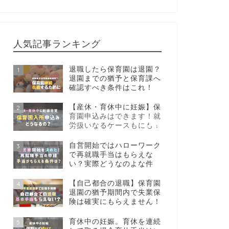
人気記事ランキング
退職したら保育園は退園？
1
退園までの猶予と保育課へ
確認すべき条件はこれ！
【産休・育休中に妊娠】保
2
育園申込みはできます！就
労扱いなるケースもにも！
自営開始ではハローワーク
3
で再就職手当はもらえな
い？実際どうなのよな件
【自己都合の退職】保育園
4
退園の猶予期間内で失業保
険は確実にもらえません！
育休中の妊娠。育休を連続
5