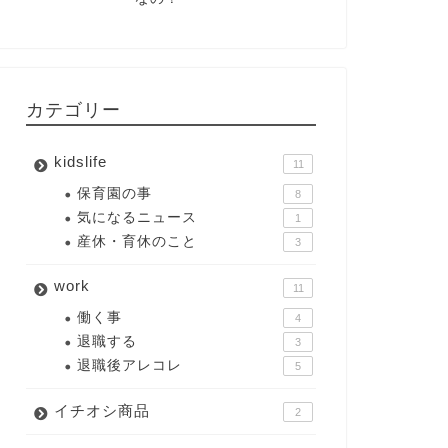
カテゴリー
kidslife
11
保育園の事
8
気になるニュース
1
産休・育休のこと
3
work
11
働く事
4
退職する
3
退職後アレコレ
5
イチオシ商品
2