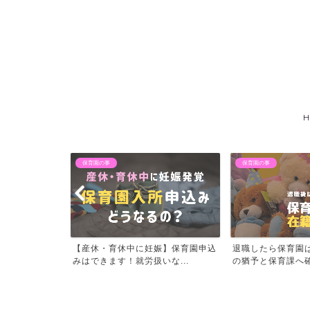
H
保育園の事
退職後ア
休中に妊娠】保育園申込
退職したら保育園は退園？退園まで
自営開始
す！就労扱いな...
の猶予と保育課へ確認すべ...
手当はも