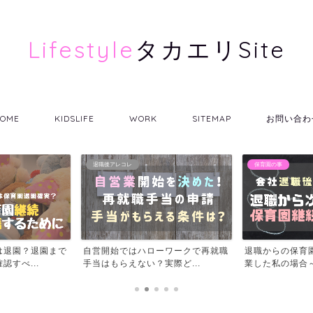
Lifestyle
タカエリSite
OME
KIDSLIFE
WORK
SITEMAP
お問い合わ
レコレ
保育園の事
保育園
ではハローワークで再就職
退職からの保育園継続の体験談～開
201
らえない？実際ど...
業した私の場合～
いに実