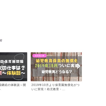
せ
の事
保育園の事
保
9年10月より保育園無償化がつ
【産休・育休中に妊娠】保育園申込
退
現！幼児教育・...
みはできます！就労扱いな...
の猶